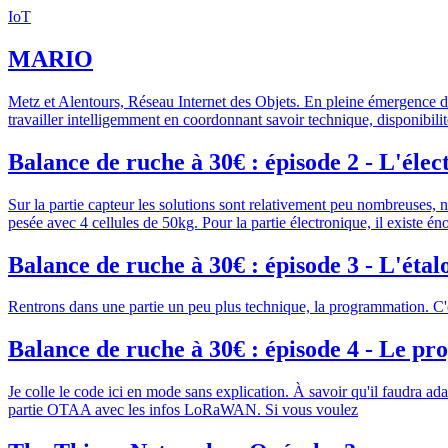
IoT
MARIO
Metz et Alentours, Réseau Internet des Objets. En pleine émergence d
travailler intelligemment en coordonnant savoir technique, disponibilit
Balance de ruche à 30€ : épisode 2 - L'éle
Sur la partie capteur les solutions sont relativement peu nombreuses,
pesée avec 4 cellules de 50kg. Pour la partie électronique, il existe 
Balance de ruche à 30€ : épisode 3 - L'éta
Rentrons dans une partie un peu plus technique, la programmation. C'est
Balance de ruche à 30€ : épisode 4 - Le 
Je colle le code ici en mode sans explication. À savoir qu'il faudra
partie OTAA avec les infos LoRaWAN. Si vous voulez