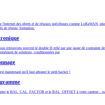
e l'internet des objets et de réseaux spécifiques comme LoRaWAN, plusi
és de réseau, formation.
ctronique
 nous retrouvons souvent le double H relié par une jauge de contrainte
énormément de solutions, conditionnées par
lonnage
 maintenant qu'il faut attraper le petit hacker !
programme
 adapter le BAL_CAL_FACTOR et le BAL_OFFSET à votre capteur .. partie