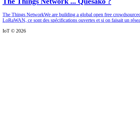
The Things Network ... Quésako ?
The Things NetworkWe are building a global open free crowdsourced l
LoRaWAN, ce sont des spécifications ouvertes et si on faisait un réseau
IoT © 2026