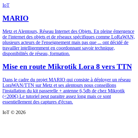
IoT
MARIO
Metz et Alentours, Réseau Internet des Objets. En pleine émergence
de l'internet des objets et de réseaux spécifiques comme LoRaWAN,
plusieurs acteurs de l'enseignement mais pas que ... ont décidé de
travailler intelligemment en coordonnant savoir technique,
disponibilités de réseau, formation.
Mise en route Mikrotik Lora 8 vers TTN
Dans le cadre du projet MARIO qui consiste à déployer un réseau
LoraWAN/TTN sur Metz et ses alentours nous conseillons
l'installation du kit passerelle + antenne 6,5db de chez Mikrotik
(<200€) Le tutoriel peut paraitre assez long mais ce sont
essentiellement des captures d'écran.
IoT © 2026